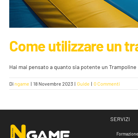
Come utilizzare un t
Hai mai pensato a quanto sia potente un Trampoline P
Di
ngame
|
18 Novembre 2023
|
Guide
|
0 Commenti
SERVIZI
Formazione