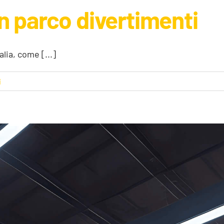
un parco divertimenti
lia, come [...]
i
Requisiti per aprire un parco divertimenti
Approfondimenti