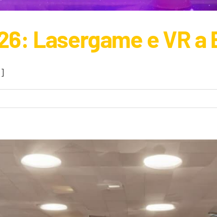
6: Lasergame e VR a
]
Ngame a FEEXPO 2026: Lasergame e VR a Bergamo
News