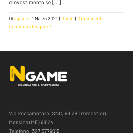
d'investimento se [...]
Di
ngame
|
1 Marzo 2021
|
Guide
|
0 Commenti
Continua a leggere
Via Roccamotore, SNC, 98128 Tremestieri,
Messina (ME) 98124
Telefono:
327 5778015