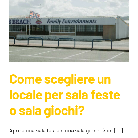
Come scegliere un
locale per sala feste
Come scegliere un locale per sala feste
o sala giochi?
o sala giochi?
Guide
Aprire una sala feste o una sala giochi è un [...]