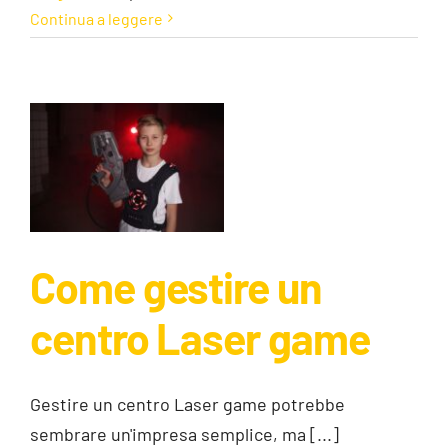
Continua a leggere
Come gestire un
Come gestire un
centro Laser
centro Laser game
game
Guide
Gestire un centro Laser game potrebbe
sembrare un'impresa semplice, ma [...]