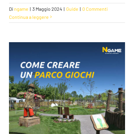
Di
ngame
|
3 Maggio 2024
|
Guide
|
0 Commenti
Continua a leggere