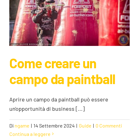
Come creare un
campo da paintball
Come creare un campo da paintball
Guide
Aprire un campo da paintball può essere
un'opportunità di business [...]
Di
ngame
|
14 Settembre 2024
|
Guide
|
0 Commenti
Continua a leggere