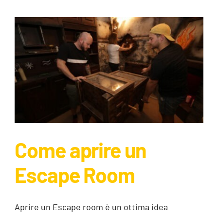
Come aprire un
Escape Room
Come aprire un Escape Room
Guide
Aprire un Escape room è un ottima idea