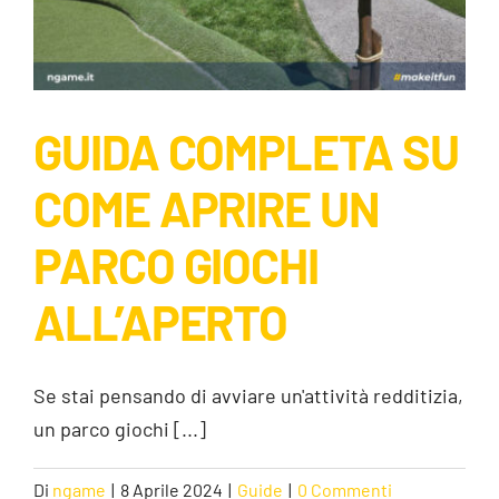
GUIDA COMPLETA SU
COME APRIRE UN
PARCO GIOCHI
GUIDA COMPLETA SU COME APRIRE UN
ALL’APERTO
PARCO GIOCHI ALL’APERTO
Guide
Se stai pensando di avviare un'attività redditizia,
un parco giochi [...]
Di
ngame
|
8 Aprile 2024
|
Guide
|
0 Commenti