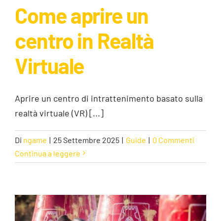
Come aprire un
centro in Realtà
Come aprire un centro in Realtà
Virtuale
Virtuale
Guide
Aprire un centro di intrattenimento basato sulla
realtà virtuale (VR) [...]
Di
ngame
|
25 Settembre 2025
|
Guide
|
0 Commenti
Continua a leggere