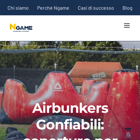
Salta
Chi siamo
Perchè Ngame
Casi di successo
Blog
al
contenuto
Airbunkers
Gonfiabili: