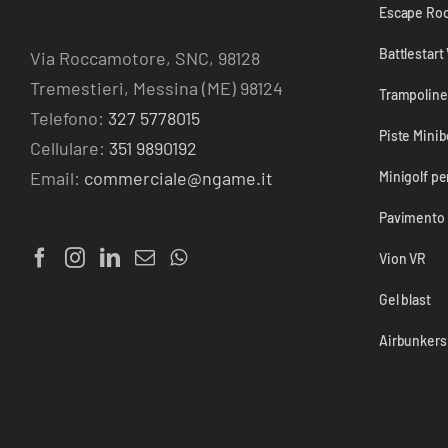
Escape Ro
Battlestart
Via Roccamotore, SNC, 98128
Tremestieri, Messina (ME) 98124
Trampoline
Telefono:
327 5778015
Piste Mini
Cellulare:
351 9890192
Email:
commerciale@ngame.it
Minigolf pe
Pavimento l
Vion VR
Gel blast
Airbunkers 