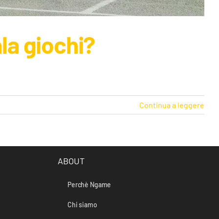
la giochi?
Continua a leggere
ABOUT
Perchè Ngame
Chi siamo