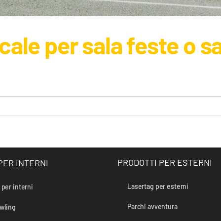
ale per sala feste o sa
PRODOTTI PER ESTERNI
PER INTERNI
Lasertag per esterni
per interni
Come scegliere un locale per sala feste o sala giochi?
Parchi avventura
owling
Guide