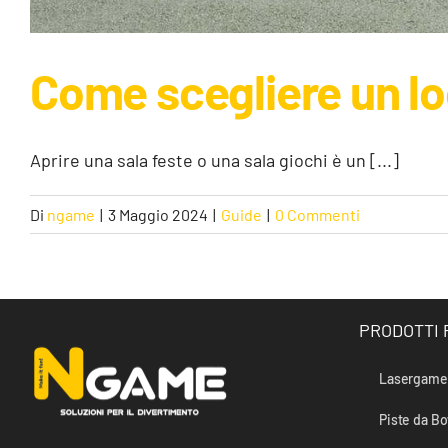
Come scegliere un loc
Aprire una sala feste o una sala giochi è un [...]
Di
ngame
|
3 Maggio 2024
|
Guide
|
0 Commenti
PRODOTTI 
Lasergame 
Piste da B