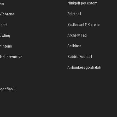
Minigolf per esterni
om
Paintball
 VR Arena
Battlestart MR arena
 park
Archery Tag
bowling
Gel blast
r interni
Bubble Football
ed interattivo
Airbunkers gonfiabili
gonfiabili