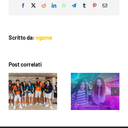
Facebook
X
Reddit
LinkedIn
WhatsApp
Telegram
Tumblr
Pinterest
Email
Scritto da:
ngame
Post correlati
Il Lasergame
Ngame a