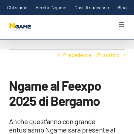
Salta
Chi siamo
Perchè Ngame
Casi di successo
Blog
al
contenuto
Precedente
Prossimo
Ngame al Feexpo
2025 di Bergamo
Anche quest’anno con grande
entusiasmo Ngame sarà presente al