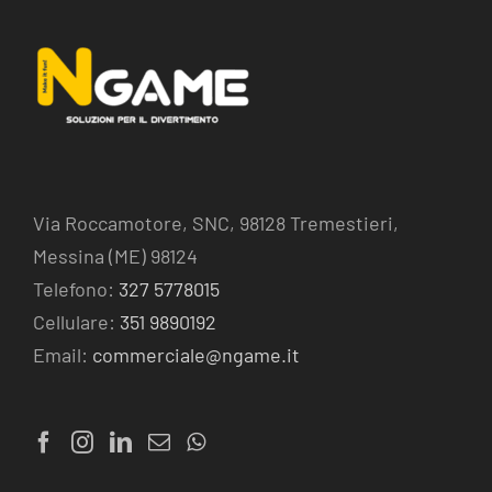
arriva su Costa
FEEXPO 2026:
Crociere con
Lasergame e
Ngame
VR a Bergamo
Via Roccamotore, SNC, 98128 Tremestieri,
Messina (ME) 98124
Telefono:
327 5778015
Cellulare:
351 9890192
Email:
commerciale@ngame.it